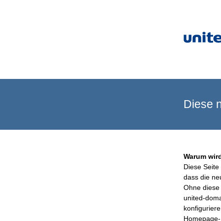
Diese n
Warum wird
Diese Seite 
dass die ne
Ohne diese 
united-doma
konfigurier
Homepage-B