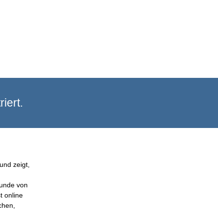
iert.
und zeigt,
Kunde von
t online
chen,